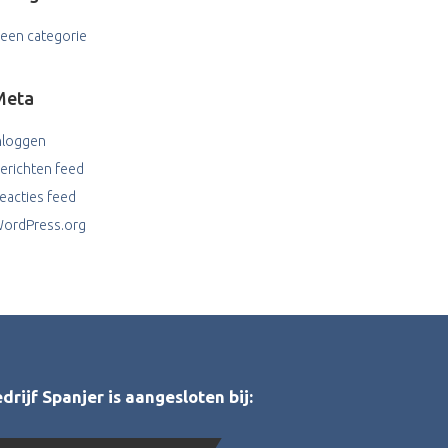
een categorie
Meta
nloggen
erichten feed
eacties feed
ordPress.org
rijf Spanjer is aangesloten bij: