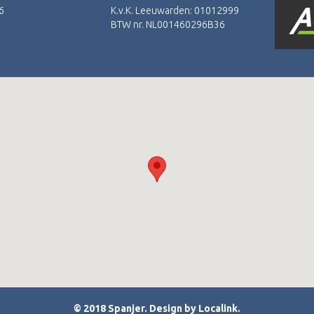
6
K.v.K. Leeuwarden: 01012999
BTW nr. NL001460296B36
© 2018 Spanjer. Design by
Localink
.