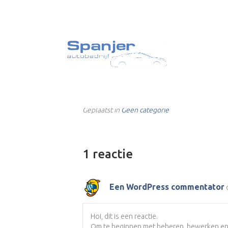
Hallo wereld.
Door
Erik_Braaksma
|
20 juni 2018
|
1
Welkom bij WordPress. Dit is je eerste bericht
Geplaatst in
Geen categorie
1 reactie
Een WordPress commentator
Hoi, dit is een reactie.
Om te beginnen met beheren, bewerken en ve