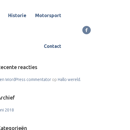
Historie
Motorsport
ecente berichten
Contact
allo wereld.
ecente reacties
en WordPress commentator
op
Hallo wereld.
rchief
uni 2018
Categorieën