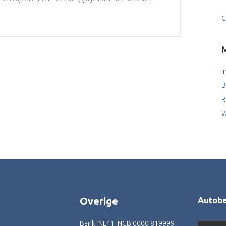
G
I
B
R
W
Overige
Autobed
1
Bank: NL41 INGB 0000 819999