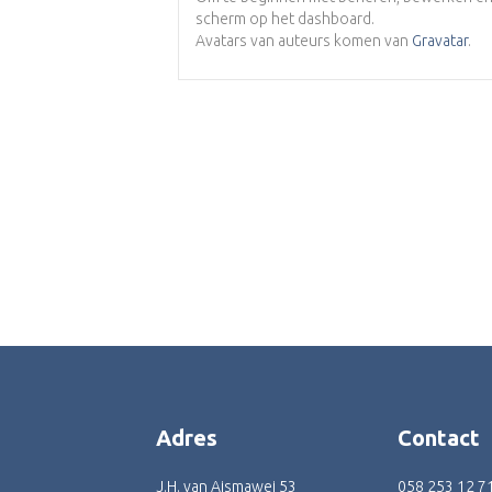
scherm op het dashboard.
Avatars van auteurs komen van
Gravatar
.
Adres
Contact
J.H. van Aismawei 53
058 253 12 7