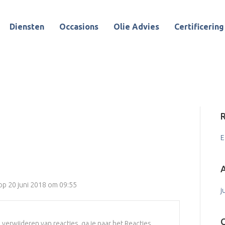
Diensten
Occasions
Olie Advies
Certificering
R
. Pas het aan of verwijder het en start met bloggen.
H
R
E
A
op 20 juni 2018 om 09:55
j
rwijderen van reacties, ga je naar het Reacties