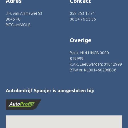
Adres
Contact
J.H. van Aismawei 53
058 253 12 71
9045 PG
06 54 76 55 36
BITGUMMOLE
Overige
Bank: NL41 INGB 0000
819999
K.v.K. Leeuwarden: 01012999
BTW nr. NL001460296B36
Autobedrijf Spanjer is aangesloten bij: